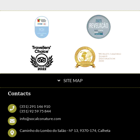
SITE MAP
Contacts
(351) 291 146 910
(351) 92 59 75 844
info@socalconature.com
Caminho do Lombo do Salão - Nº 13, 9370-174, Calheta