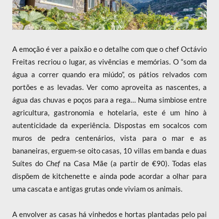
A emoção é ver a paixão e o detalhe com que o chef Octávio
Freitas recriou o lugar, as vivências e memórias. O “som da
água a correr quando era miúdo”, os pátios relvados com
portões e as levadas. Ver como aproveita as nascentes, a
água das chuvas e poços para a rega… Numa simbiose entre
agricultura, gastronomia e hotelaria, este é um hino à
autenticidade da experiência. Dispostas em socalcos com
muros de pedra centenários, vista para o mar e as
bananeiras, erguem-se oito casas, 10 villas em banda e duas
Suítes do
Chef
na Casa Mãe (a partir de €90). Todas elas
dispõem de kitchenette e ainda pode acordar a olhar para
uma cascata e antigas grutas onde viviam os animais.
A envolver as casas há vinhedos e hortas plantadas pelo pai