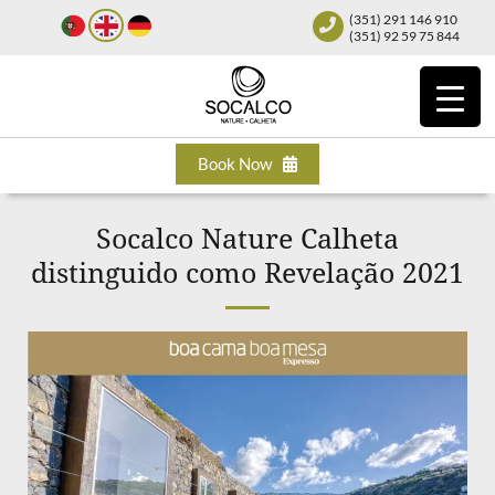
(351) 291 146 910
(351) 92 59 75 844
Book Now
Socalco Nature Calheta
distinguido como Revelação 2021