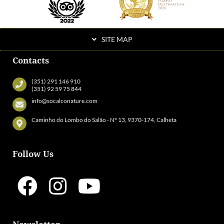
SITE MAP
Contacts
(351) 291 146 910
(351) 92 59 75 844
info@socalconature.com
Caminho do Lombo do Salão - Nº 13, 9370-174, Calheta
Follow Us