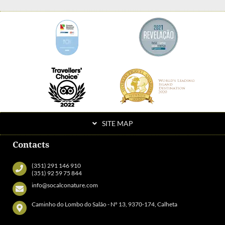
SITE MAP
Contacts
(351) 291 146 910
(351) 92 59 75 844
info@socalconature.com
Caminho do Lombo do Salão - Nº 13, 9370-174, Calheta