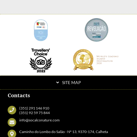
SITE MAP
Contacts
(351) 291 146 910
(351) 92 59 75 844
info@socalconature.com
Caminho do Lombo do Salão - Nº 13, 9370-174, Calheta