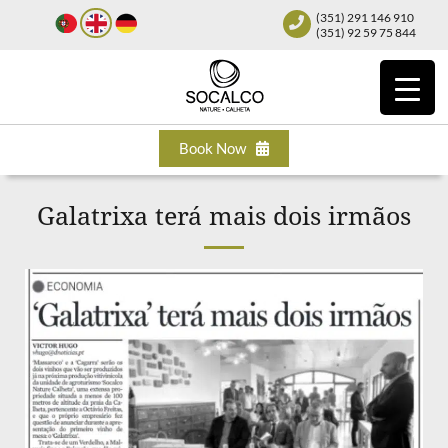
(351) 291 146 910
(351) 92 59 75 844
Book Now
Galatrixa terá mais dois irmãos