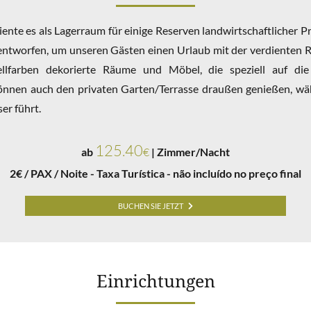
nte es als Lagerraum für einige Reserven landwirtschaftlicher 
 entworfen, um unseren Gästen einen Urlaub mit der verdienten Ru
tellfarben dekorierte Räume und Möbel, die speziell auf die
 können auch den privaten Garten/Terrasse draußen genießen, wä
er führt.
125.40
ab
€
| Zimmer/Nacht
2€ / PAX / Noite - Taxa Turística - não incluído no preço final
BUCHEN SIE JETZT
Einrichtungen