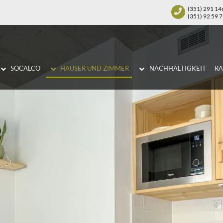
(351) 291 14
(351) 92 59 
SOCALCO
HÄUSER UND ZIMMER
NACHHALTIGKEIT
R