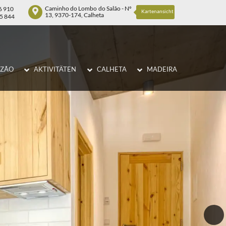
Caminho do Lombo do Salão - Nº
6 910
Kartenansicht
13, 9370-174, Calheta
75 844
AZÃO
AKTIVITÄTEN
CALHETA
MADEIRA