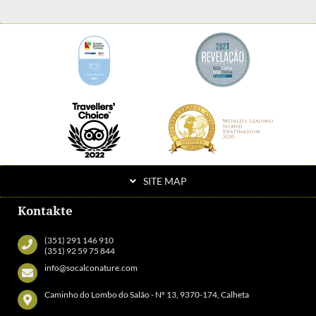
SITE MAP
Kontakte
(351) 291 146 910
(351) 92 59 75 844
info@socalconature.com
Caminho do Lombo do Salão - Nº 13, 9370-174, Calheta